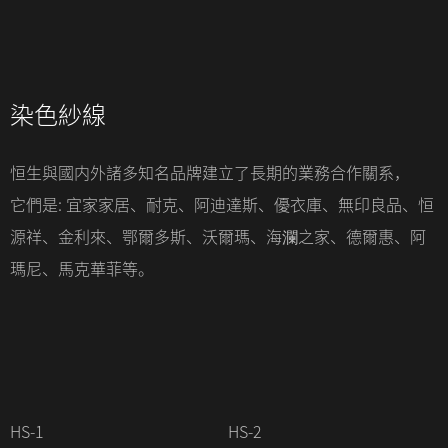
染色紗線
恒生與國内外諸多知名品牌建立了長期的業務合作關系，
它們是: 宜家家居、耐克、阿迪達斯、優衣庫、無印良品、恒
源祥、金利來、鄂爾多斯、沃爾瑪、海瀾之家、德爾惠、阿
瑪尼、馬克華菲等。
HS-1
HS-2