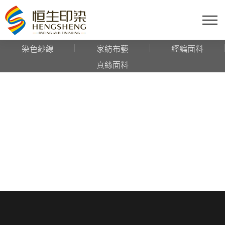
染色紗線
家紡布藝
經編面料
真絲面料